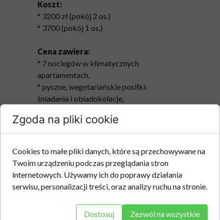
Koszt:
* 3200 zł (pokój 2 os.)
* 3700 (pokój 1 os.)
Cena zawiera:
* 7 noclegów w klimatycznych
apartamentach,
* pyszne, wegetariańskie posiłki:
śniadania i obiadokolacje,
* 12 sesji rozwojowych w oparciu o
Zgoda na pliki cookie
elementy zaczerpnięte z
terapii poznawczo-behawioralnej a także
terapii akceptacji i zaangażowania,
Cookies to małe pliki danych, które są przechowywane na
* 12 h praktyki jogi,
Twoim urządzeniu podczas przeglądania stron
* 6 h lasozanurzania
internetowych. Używamy ich do poprawy działania
* rytuał relaksacyjny przez snem z
serwisu, personalizacji treści, oraz analizy ruchu na stronie.
elementami jogi, medytacji, praktyki
uważności i relaksacji,
Dostosuj
Zezwól na wszystkie
* nieograniczony dostęp do strefy wellnes