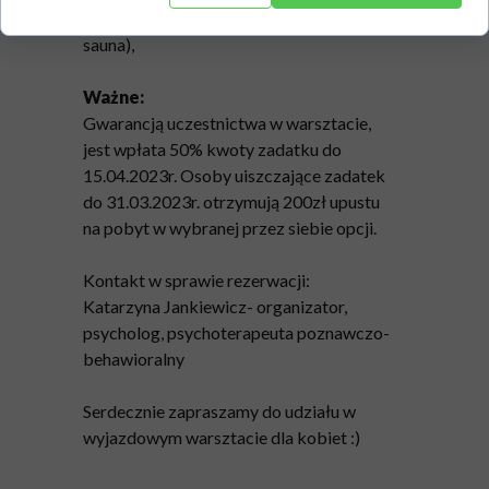
w Kadyny Folwark & SPA (basen, jacuzzi,
sauna),
Ważne:
Gwarancją uczestnictwa w warsztacie,
jest wpłata 50% kwoty zadatku do
15.04.2023r. Osoby uiszczające zadatek
do 31.03.2023r. otrzymują 200zł upustu
na pobyt w wybranej przez siebie opcji.
Kontakt w sprawie rezerwacji:
Katarzyna Jankiewicz- organizator,
psycholog, psychoterapeuta poznawczo-
behawioralny
Serdecznie zapraszamy do udziału w
wyjazdowym warsztacie dla kobiet :)