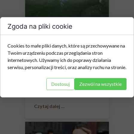
Zgoda na pliki cookie
Czy nasze myśli mają
moc?
Cookies to małe pliki danych, które są przechowywane na
Często słyszymy powiedzenie:
Twoim urządzeniu podczas przeglądania stron
"Twoje myśli mają moc", ale czy
internetowych. Używamy ich do poprawy działania
to prawda? Czy nasze myśli
serwisu, personalizacji treści, oraz analizy ruchu na stronie.
mogą wpływać na nasze życie?
Otóż tak! Psychologia
Dostosuj
Zezwól na wszystkie
dostarcza nam wglądu w to, jak
nasze myśli...
Czytaj dalej ...